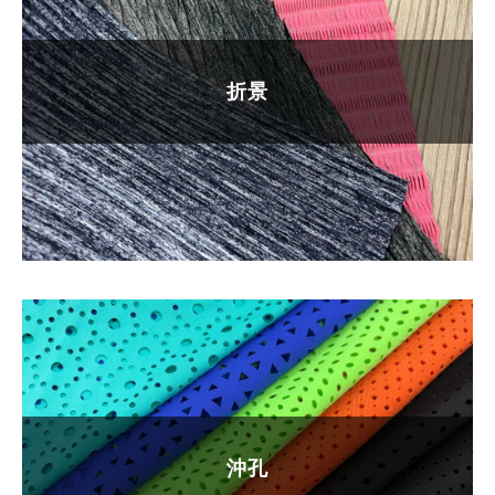
折景
沖孔