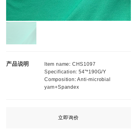
产品说明
Item name: CHS1097
Specification: 54”*190G/Y
Composition: Anti-microbial
yarn+Spandex
立即询价