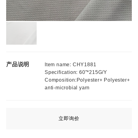
产品说明
Item name: CHY1881
Specification: 60”*215G/Y
Composition:Polyester+ Polyester+
anti-microbial yarn
立即询价